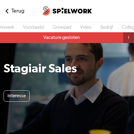
Terug
rkweek
Voorbeeld
Groeipad
Video
Bedrijf
Colleg
Vacature gesloten
i
Stagiair Sales
Interesse